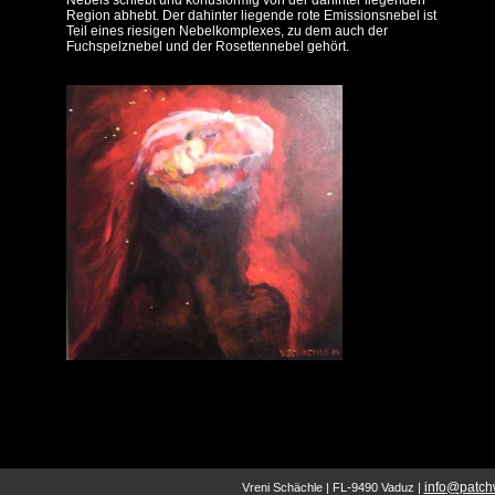
Nebels schiebt und konusförmig von der dahinter liegenden
Region abhebt. Der dahinter liegende rote Emissionsnebel ist
Teil eines riesigen Nebelkomplexes, zu dem auch der
Fuchspelznebel und der Rosettennebel gehört.
info
@
patchw
Vreni Schächle | FL-9490 Vaduz |