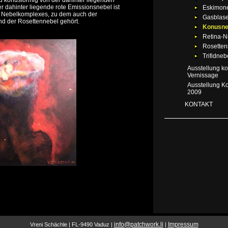
d konusförmig von der dahinter liegenden
r dahinter liegende rote Emissionsnebel ist
Eskimon
en Nebelkomplexes, zu dem auch der
Gasblase
d der Rosettennebel gehört.
Konusne
Retina-N
Rosetten
Trifidneb
Ausstellung k
Vernissage
Ausstellung K
2009
KONTAKT
info
@
patchwork.li
Impressum
Vreni Schächle | FL-9490 Vaduz |
|