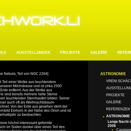
HLE
AUSSTELLUNGEN
PROJEKTE
GALERIE
REFER
 Nebula; Teil von NGC 2264]
ASTRONOMIE
VRENI SCHÄC
t Teil einer Wolke aus leuchtendem
unserer Milchstrasse und ist zirka 2500
AUSSTELLUN
 Erde entfernt. Aus der Wolke aus
erie sind bereits mehrere helle Sterne
PROJEKTE
inen leuchtenden Sternhaufen bilden. Seiner
GALERIE
eser auch oft als Weihnachtsbaum-
chnet. Von der Erde aus gesehen steht der
REFERENZEN
rnbild Einhorn in der Nähe des Orion und ist
erhalbjahr zu beo­bachten.
ASTRONOMIE
Lange Nacht 
eine höchst interessant geformte
2008
sich im Süden dunkel über einen Teil des
Cassiope