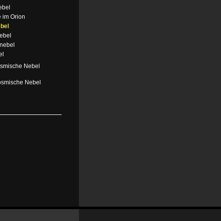
ebel
 im Orion
bel
ebel
nebel
el
osmische Nebel
osmische Nebel