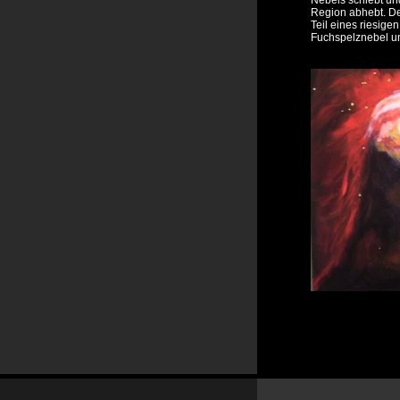
Nebels schiebt un
Region abhebt. De
Teil eines riesig
Fuchspelznebel un