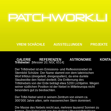
VRENI SCHÄCHLE
AUSSTELLUNGEN
PROJEKTE
GALERIE
REFERENZEN
ASTRONOMIE
KONTA
Trifidnebel
[Messier 20; NGC 6514]
Der Trifidnebel ist ein Emissions- und Reflexionsnebel im
Sternbild Schütze. Der Name stammt von dem lateinischen
Wort trifidus (dreigeteilt, dreigespalten), da eine dunkle
Staubwolke den Nebel dreiteilt. Die Entfernung des
Trifidnebels von der Erde beträgt etwa 5200 Lichtjahre. Wegen
seiner südlichen Position ist der Nebel in Mitteleuropa nicht
besonders gut zu beobachten.
Der Trifid-Nebel wird in seinem Zentrum von einem ca.
300’000 Jahre alten, sehr massereichen Stern dominiert.
Die Masse des Nebels reicht aus, mehrere tausend Sonnen zu