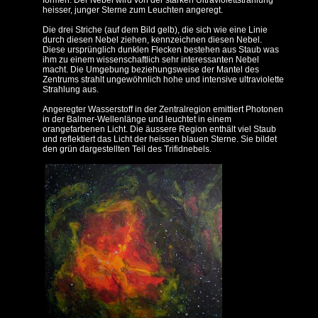
formen. Der Nebel wird von der starken Ultraviolettstrahlung
heisser, junger Sterne zum Leuchten angeregt.
Die drei Striche (auf dem Bild gelb), die sich wie eine Linie
durch diesen Nebel ziehen, kennzeichnen diesen Nebel.
Diese ursprünglich dunklen Flecken bestehen aus Staub was
ihm zu einem wissen­schaftlich sehr interessanten Nebel
macht. Die Umgebung beziehungsweise der Mantel des
Zentrums strahlt ungewöhnlich hohe und intensive ultraviolette
Strahlung aus.
Angeregter Wasserstoff in der Zentralregion emittiert Photonen
in der Balmer-Wellenlänge und leuchtet in einem
orangefarbenen Licht. Die äussere Region enthält viel Staub
und reflektiert das Licht der heissen blauen Sterne. Sie bildet
den grün dargestellten Teil des Trifidnebels.