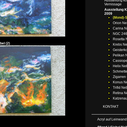
Ausstellung k
Vernissage
Ausstellung 
2009
(Mond)-S
Orion Ne
Carina N
NGC 24
Rosetta 
bel (2)
Krebs Ne
Geisterk
Pelikan 
Cassiope
Helix Ne
Schmette
Zigarren
Konus N
Trifid Ne
Retina N
Katzena
KONTAKT
Acryl auf Leinwand