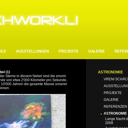
HLE
AUSSTELLUNGEN
PROJEKTE
GALERIE
REFER
bel (1)
ASTRONOMIE
der Sterne in diesem Nebel sind die enorm
VRENI SCHÄC
nde von etwa 2'000 Kilometer pro Sekunde,
r 10'000 Jahren die gesamte Masse unserer
AUSSTELLUN
önnen.
PROJEKTE
GALERIE
REFERENZEN
ASTRONOMIE
Lange Nacht 
2008