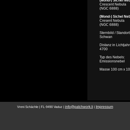
(Mond-) Sichel Neb
Crescent Nebula
(NGC 6888)
(Mond-) Sichel Neb
Cresent Nebula
(NGC 6888)
Sternbild / Standort
Schwan
Distanz in Lichtjah
4700
Typ des Nebels:
Emissionsnebel
Masse 100 cm x 1
info
@
patchwork.li
Impressum
Vreni Schächle | FL-9490 Vaduz |
|