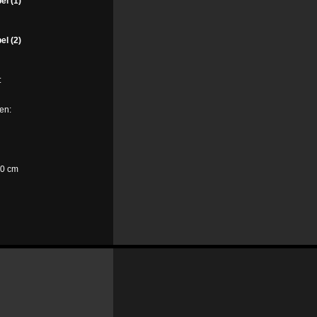
el (1)
el (2)
:
ren:
00 cm