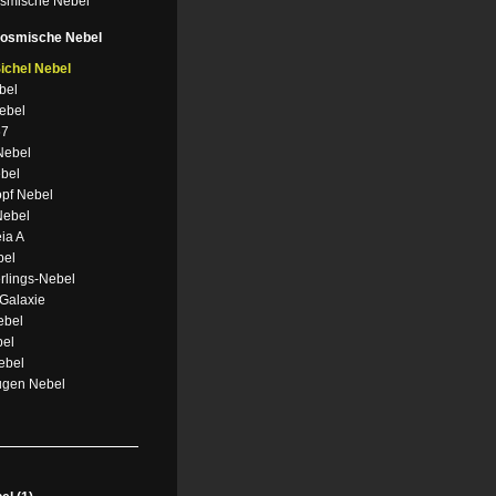
osmische Nebel
Kosmische Nebel
ichel Nebel
bel
ebel
67
Nebel
bel
opf Nebel
Nebel
ia A
bel
rlings-Nebel
 Galaxie
ebel
bel
ebel
ugen Nebel