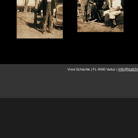
info
@
patchw
Vreni Schächle | FL-9490 Vaduz |